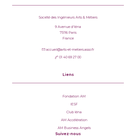
Société des Ingénieurs Arts & Métiers
9 Avenue d'Iéna
75116 Paris
France
accueil@arts-et-metiers.asso.fr
01 40 69 27 00
Liens
Fondation AM
IESF
Club Iéna
AM Accélération
AM Business Angels
Suivez-nous